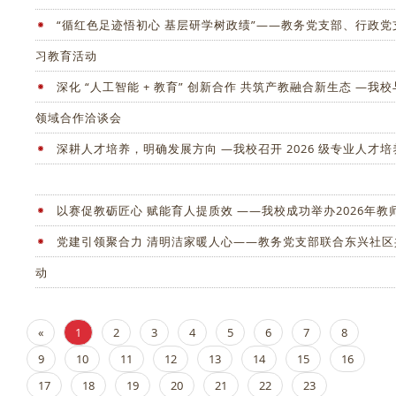
“循红色足迹悟初心 基层研学树政绩”——教务党支部、行政
习教育活动
深化 “人工智能 + 教育” 创新合作 共筑产教融合新生态 —
领域合作洽谈会
深耕人才培养，明确发展方向 —我校召开 2026 级专业人才
以赛促教砺匠心 赋能育人提质效 ——我校成功举办2026年
党建引领聚合力 清明洁家暖人心——教务党支部联合东兴社
动
«
1
2
3
4
5
6
7
8
9
10
11
12
13
14
15
16
17
18
19
20
21
22
23